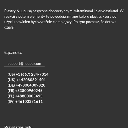
Plastry Nuubu są nasycone dobroczynnymi witaminami i pierwiastkami. W
reakcji z potem elementy te powodują zmianę koloru plastra, który po
użyciu powinien być wyraźnie ciemniejszy. Po tym poznasz, że detoks
działa!
Łączność
support@nuubu.com
(US) +1 (667) 284-7014
(UK) +442080891401
(DE) +498004009820
(FR) +33800960245
(PL) +48800005495
(SV) +46103371611
Przydatne linki