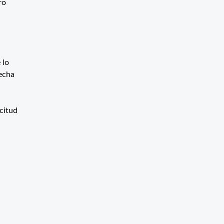
ro
 lo
fecha
citud