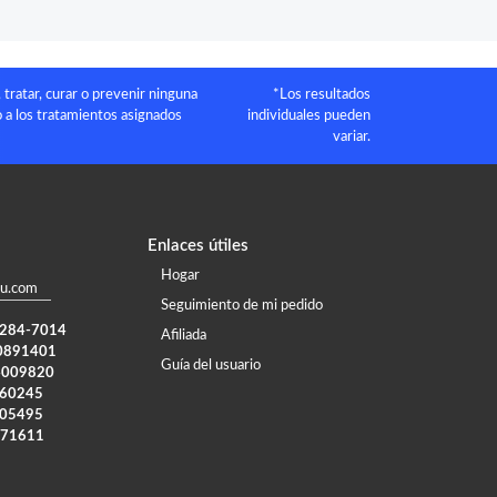
tratar, curar o prevenir ninguna
*Los resultados
 a los tratamientos asignados
individuales pueden
variar.
Enlaces útiles
Hogar
u.com
Seguimiento de mi pedido
) 284-7014
Afiliada
0891401
Guía del usuario
4009820
960245
005495
371611