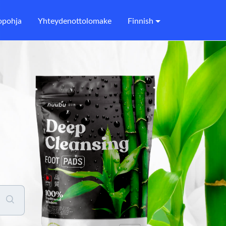
opohja
Yhteydenottolomake
Finnish