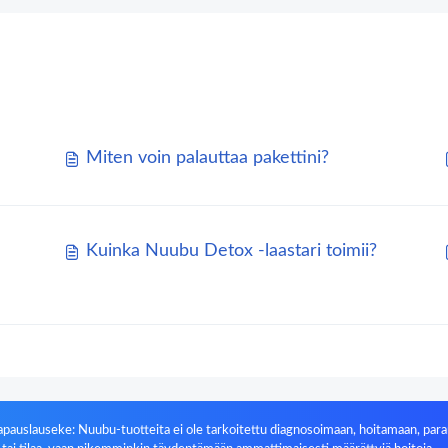
Miten voin palauttaa pakettini?
Kuinka Nuubu Detox -laastari toimii?
pauslauseke: Nuubu-tuotteita ei ole tarkoitettu diagnosoimaan, hoitamaan, par