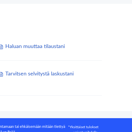
Haluan muuttaa tilaustani
Tarvitsen selvitystä laskustani
antamaan tai ehkäisemään mitään tiettyä
*Yksittäiset tulokset