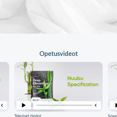
Opetusvideot
Tekniset tiedot
Sove