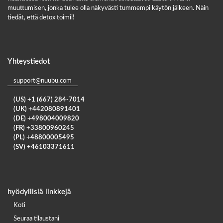
muuttumisen, jonka tulee olla näkyvästi tummempi käytön jälkeen. Näin
tiedät, että detox toimii!
Yhteystiedot
support@nuubu.com
(US) +1 (667) 284-7014
(UK) +442080891401
(DE) +498004009820
(FR) +33800960245
(PL) +48800005495
(SV) +46103371611
hyödyllisiä linkkejä
Koti
Seuraa tilaustani