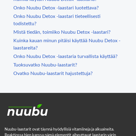
Onko Nuubu Detox -laastari luotettava?
Onko Nuubu Detox -laastari tieteellisesti
todistettu?
Mistä tiedän, toimiiko Nuubu Detox -laastari?
Kuinka kauan minun pitäisi käyttää Nuubu Detox -
laastareita?
Onko Nuubu Detox -laastaria turvallista käyttää?
Tuoksuvatko Nuubu-laastarit?
Ovatko Nuubu-laastarit hajustettuja?
Nuubu-laastarit ovat täynnä hyödyllisiä vitamiineja ja alkuaineita.
Reaktiossa hien kanssa nämä elementit aiheuttavat laastarin värin