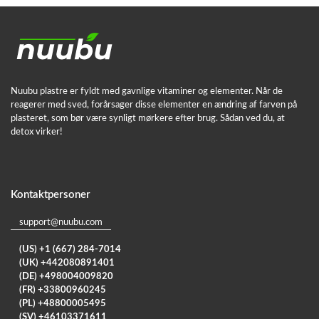
Nuubu plastre er fyldt med gavnlige vitaminer og elementer. Når de
reagerer med sved, forårsager disse elementer en ændring af farven på
plasteret, som bør være synligt mørkere efter brug. Sådan ved du, at
detox virker!
Kontaktpersoner
support@nuubu.com
(US) +1 (667) 284-7014
(UK) +442080891401
(DE) +498004009820
(FR) +33800960245
(PL) +48800005495
(SV) +46103371611