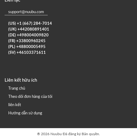
Liên lạc
support@nuubu.com
(US) +1 (667) 284-7014
(UK) +442080891401
(DE) +498004009820
(FR) +33800960245
(PL) +48800005495
(SV) +46103371611
Liên kết hữu ích
Trang chủ
Theo dõi đơn hàng của tôi
liên kết
Hướng dẫn sử dụng
®
2026 Nuubu
Đã đăng ký Bản quyền.