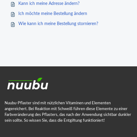
Kann ich meine Adresse ändern?
Ich möchte meine Bestellung ändern
Wie kann ich meine Bestellung stornieren?
Nuubu-Pflaster sind mit nützlichen Vitaminen und Elementen
angereichert. Bei Reaktion mit Schweiß führen diese Elemente zu einer
Farbveränderung des Pflasters, das nach der Anwendung sichtbar dunkler
sein sollte. So wissen Sie, dass die Entgiftung funktioniert!