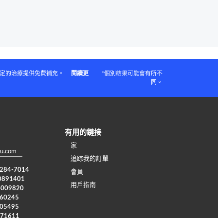
指定的治療提供免費補充。
閱讀更
*個別結果可能會有所不
同。
有用的鏈接
家
u.com
追踪我的訂單
) 284-7014
會員
0891401
用戶指南
4009820
960245
005495
371611