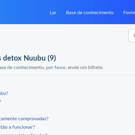
Lar
Base de conhecimento
Formu
s detox Nuubu (9)
se de conhecimento, por favor, envie um bilhete.
ubu?
?
icamente comprovadas?
tão a funcionar?