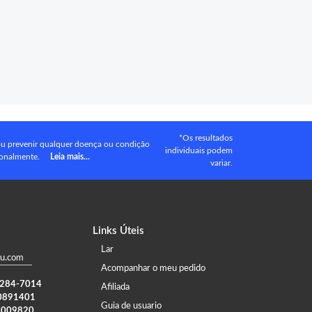
*Os resultados
 ou prevenir qualquer doença ou condição
individuais podem
ionalmente.
Leia mais...
variar.
Links Úteis
Lar
u.com
Acompanhar o meu pedido
) 284-7014
Afiliada
0891401
Guia de usuario
4009820