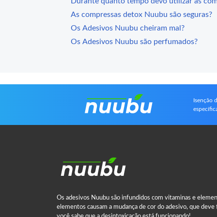
Durante quanto tempo devo utilizar as co
As compressas detox Nuubu são seguras?
Os Adesivos Nuubu cheiram mal?
Os Adesivos Nuubu são perfumados?
Isenção d
específi
Os adesivos Nuubu são infundidos com vitaminas e elemen
elementos causam a mudança de cor do adesivo, que deve f
você sabe que a desintoxicação está funcionando!