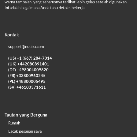
warna tambalan, yang seharusnya terlihat lebih gelap setelah digunakan.
Ini adalah bagaimana Anda tahu detoks bekerja!
Kontak
support@nuubu.com
(US) +1 (667) 284-7014
(UK) +442080891401
(DE) +498004009820
(FR) +33800960245
(PL) +48800005495
(SV) +46103371611
Tautan yang Berguna
Rumah
Lacak pesanan saya