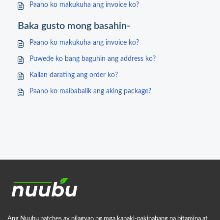
Paano ko makukuha ang invoice ko?
Baka gusto mong basahin-
Paano ko makukuha ang invoice ko?
Puwede ko bang baguhin ang address ko?
Kailan darating ang order ko?
Paano ko maibabalik ang aking package?
Ang Nuubu patches ay nilagyan ng mga kapaki-pakinabang na bitamina at