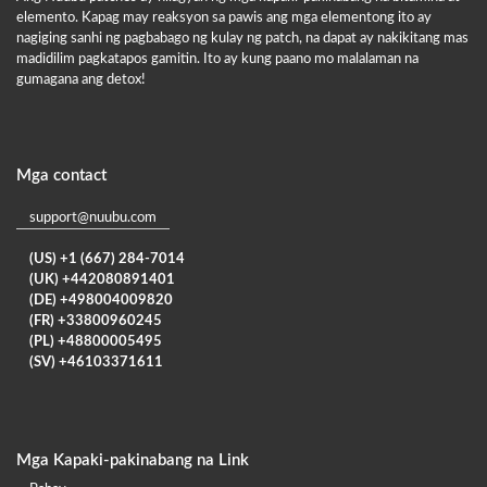
elemento. Kapag may reaksyon sa pawis ang mga elementong ito ay
nagiging sanhi ng pagbabago ng kulay ng patch, na dapat ay nakikitang mas
madidilim pagkatapos gamitin. Ito ay kung paano mo malalaman na
gumagana ang detox!
Mga contact
support@nuubu.com
(US) +1 (667) 284-7014
(UK) +442080891401
(DE) +498004009820
(FR) +33800960245
(PL) +48800005495
(SV) +46103371611
Mga Kapaki-pakinabang na Link