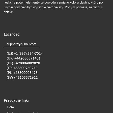
reakcji z potem elementy te powodują zmianę koloru plastra, który po
użyciu powinien być wyraźnie ciemniejszy. Po tym poznasz, że detoks
działa!
Łączność
support@nuubu.com
(US) +1 (667) 284-7014
(UK) +442080891401
(DE) +498004009820
(FR) +33800960245
(PL) +48800005495
(SV) +46103371611
Przydatne linki
Dom