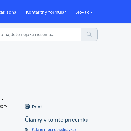
ákladňa
Kontaktný formulár
Slovak
te
pory
Print
Články v tomto priečinku -
Kde je moja objednávka?