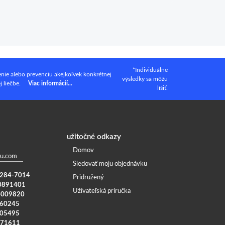
*Individuálne
enie alebo prevenciu akejkoľvek konkrétnej
výsledky sa môžu
j liečbe.
Viac informácií...
líšiť.
užitočné odkazy
Domov
u.com
Sledovať moju objednávku
) 284-7014
Pridružený
0891401
Užívateľská príručka
4009820
960245
005495
371611