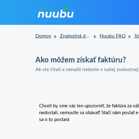
Domov
Znalostná databáza
Nuubu FAQ
Stav
Ako môžem získať faktúru?
Ak ste čítali a nenašli riešenie v našej znalostne
Chceli by sme vás len upozorniť, že faktúra za v
nedostali, nemusíte sa obávať! Stačí nám poslať 
sa o to postará