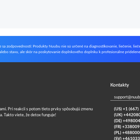
e sa zodpovednosti: Produkty Nuubu nie sú určené na diagnostikovanie, liečenie, lieč
lebo stavu, ale skôr na poskytovanie doplnkového doplnku k profesionálne pridelene
Kontakty
support@nuub
mi. Pri reakcii s potom tieto prvky spôsobujú zmenu
(US) +1 (667
ia. Takto viete, že detox funguje!
(UK) +44208
(DE) +49800
(FR) +33800
(PL) +48800
(SV) +46103