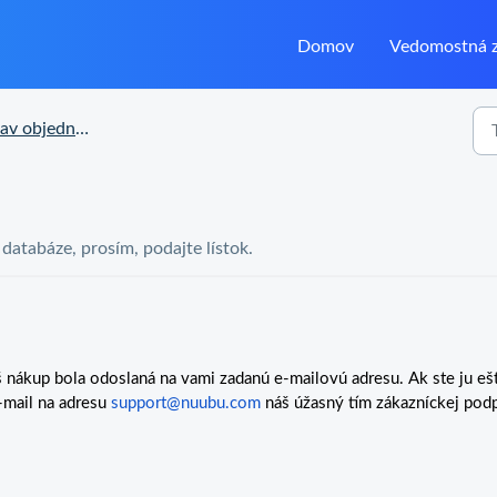
Domov
Vedomostná z
 objednávky a doručenia
j databáze, prosím, podajte lístok.
áš nákup bola odoslaná na vami zadanú e-mailovú adresu. Ak ste ju eš
e-mail na adresu
support@nuubu.com
náš úžasný tím zákazníckej pod