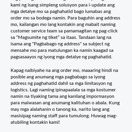
kami ng isang simpleng solusyon para i-update ang
mga detalye mo sa paghahatid bago lumabas ang
order mo sa bodega namin. Para baguhin ang address
mo, kailangan mo lang kontakin ang mabait naming
customer service team sa pamamagitan ng pag-click
sa “Magsumite ng tiket” sa itaas. Tandaan lang na
isama ang "Pagbabago ng address" sa subject ng
mensahe mo para matulungan ka namin kaagad sa
pagsasaayos ng iyong mga detalye ng paghahatid.
Kapag naibiyahe na ang order mo, maaaring hindi na
posible ang anumang mga pagbabago sa iyong
address ng paghahatid dahil sa mga limitasyon ng
logistics. Lagi naming ipinapaalala sa mga kostumer
namin na tiyaking tama ang kanilang impormasyon
para maiwasan ang anumang kalituhan o abala. Kung
may mga alalahanin o tanong ka, narito lang ang
masisipag naming staff para tumulong. Huwag mag-
atubiling kontakin kami!