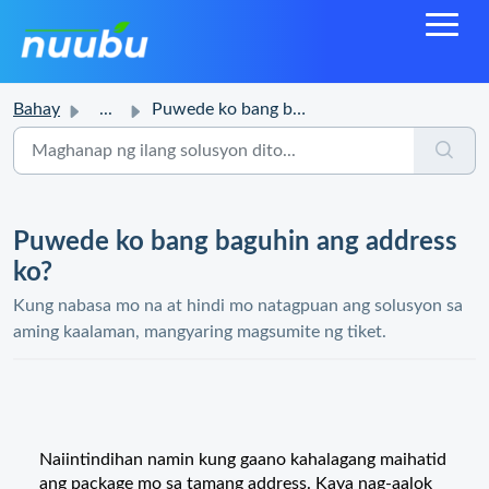
Bahay
...
Puwede ko bang baguhin ang address ko?
Puwede ko bang baguhin ang address
ko?
Kung nabasa mo na at hindi mo natagpuan ang solusyon sa
aming kaalaman, mangyaring magsumite ng tiket.
Naiintindihan namin kung gaano kahalagang maihatid
ang package mo sa tamang address. Kaya nag-aalok