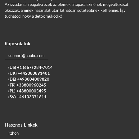
Az izzadással reagálva ezek az elemek a tapasz színének megváltozását
okozzák, aminek használat után láthatóan sötétebbnek kell lennie. Így
tudhatod, hogy a detox működik!
Kapcsolatok
support@nuubu.com
(US) +1 (667) 284-7014
(UK) +442080891401
(DE) +498004009820
(FR) +33800960245
(PL) +48800005495
(SV) +46103371611
Hasznos Linkek
itthon