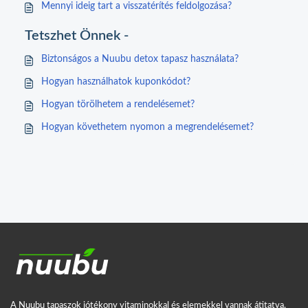
Mennyi ideig tart a visszatérítés feldolgozása?
Tetszhet Önnek -
Biztonságos a Nuubu detox tapasz használata?
Hogyan használhatok kuponkódot?
Hogyan törölhetem a rendelésemet?
Hogyan követhetem nyomon a megrendelésemet?
A Nuubu tapaszok jótékony vitaminokkal és elemekkel vannak átitatva.