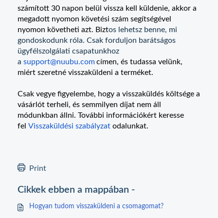
számított 30 napon belül vissza kell küldenie, akkor a
megadott nyomon követési szám segítségével
nyomon követheti azt. Bizt
os lehetsz benne, mi
gondoskodunk róla. Csak forduljon barátságos
ügyfélszolgálati csapatunkhoz
a
support@nuubu.com
címen
, é
s tudassa velünk,
miért szeretné visszaküldeni a terméket.
Csak vegye figyelembe, hogy a visszaküldés költsége a
vásárlót terheli, és semmilyen díjat nem áll
módunkban állni. További információkért keresse
fel
Visszaküldési szabályzat
odalunkat.
Print
Cikkek ebben a mappában -
Hogyan tudom visszaküldeni a csomagomat?