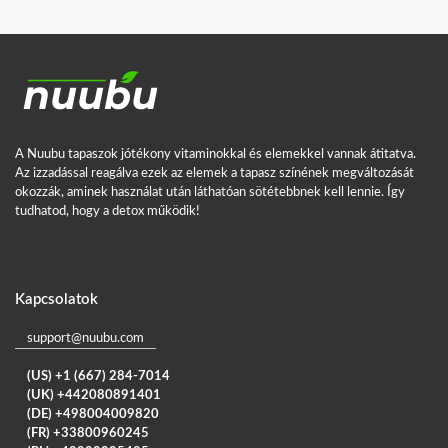
A Nuubu tapaszok jótékony vitaminokkal és elemekkel vannak átitatva.
Az izzadással reagálva ezek az elemek a tapasz színének megváltozását
okozzák, aminek használat után láthatóan sötétebbnek kell lennie. Így
tudhatod, hogy a detox működik!
Kapcsolatok
support@nuubu.com
(US) +1 (667) 284-7014
(UK) +442080891401
(DE) +498004009820
(FR) +33800960245