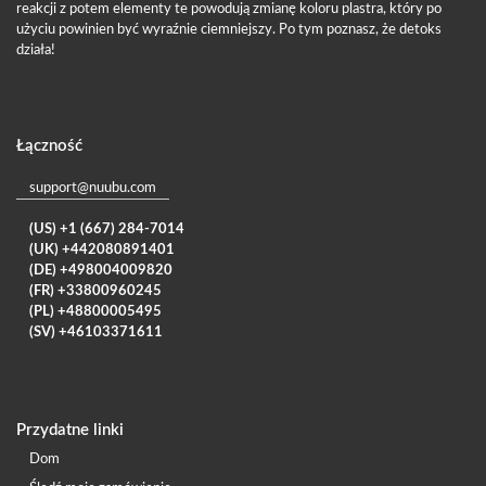
reakcji z potem elementy te powodują zmianę koloru plastra, który po
użyciu powinien być wyraźnie ciemniejszy. Po tym poznasz, że detoks
działa!
Łączność
support@nuubu.com
(US) +1 (667) 284-7014
(UK) +442080891401
(DE) +498004009820
(FR) +33800960245
(PL) +48800005495
(SV) +46103371611
Przydatne linki
Dom