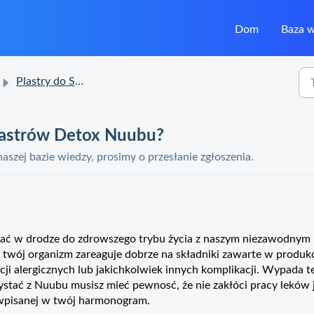
Dom
Baza 
Plastry do Stóp Detox Nuubu Pytania
Plastrów Detox Nuubu?
 naszej bazie wiedzy, prosimy o przesłanie zgłoszenia.
erać w drodze do zdrowszego trybu życia z naszym niezawodnym
twój organizm zareaguje dobrze na składniki zawarte w produkc
ji alergicznych lub jakichkolwiek innych komplikacji. Wypada t
stać z Nuubu musisz mieć pewnosć, że nie zakłóci pracy leków 
ty wpisanej w twój harmonogram.