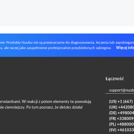
nie: Produkty Nuubu nie są przeznaczone do diagnozowania, leczenia lub zapobiegania
u, ale raczej jako uzupełnienie profesjonalnie przydzielonych zabiegów.
Więcej info
Łączność
support@nuub
erwiastkami. W reakcji z potem elementy te powodują
(US) +1 (667
ie ciemniejszy. Po tym poznasz, że detoks działa!
(UK) +44208
(DE) +49800
(FR) +33800
(PL) +48800
(SV) +46103