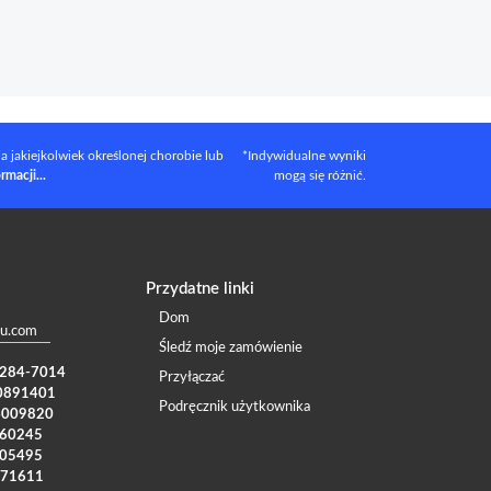
 jakiejkolwiek określonej chorobie lub
*Indywidualne wyniki
rmacji...
mogą się różnić.
Przydatne linki
Dom
u.com
Śledź moje zamówienie
) 284-7014
Przyłączać
0891401
Podręcznik użytkownika
4009820
960245
005495
371611