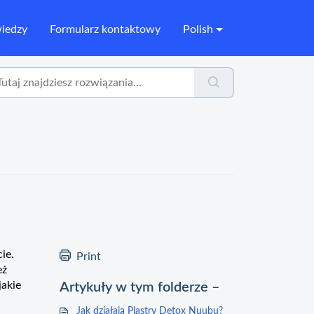
wiedzy
Formularz kontaktowy
Polish
ie.
Print
eż
jakie
Artykuły w tym folderze –
Jak działają Plastry Detox Nuubu?