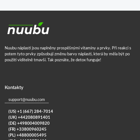
Nuubu náplasti jsou naplněny prospěšnými vitamíny a prvky. Při reakci s
potem tyto prvky způsobují změnu barvy náplasti, která by měla být po
použití viditelně tmavší. Tak poznáte, že detox funguje!
Kontakty
support@nuubu.com
(US) +1 (667) 284-7014
(UK) +442080891401
(DE) +498004009820
(FR) +33800960245
(PL) +48800005495