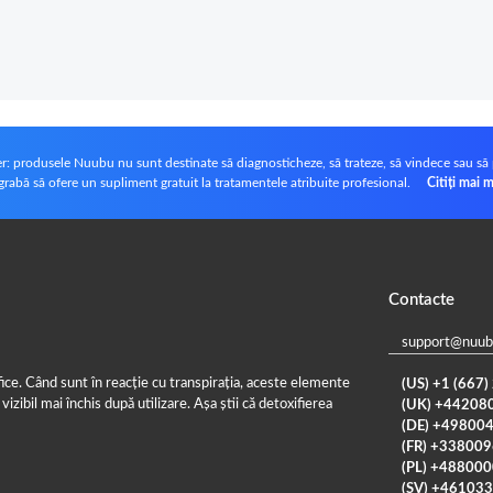
r: produsele Nuubu nu sunt destinate să diagnosticheze, să trateze, să vindece sau să 
grabă să ofere un supliment gratuit la tratamentele atribuite profesional.
Citiți mai m
Contacte
support@nuub
ice. Când sunt în reacție cu transpirația, aceste elemente
(US) +1 (667
vizibil mai închis după utilizare. Așa știi că detoxifierea
(UK) +44208
(DE) +49800
(FR) +33800
(PL) +48800
(SV) +46103