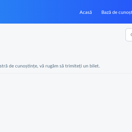
Acasă
Bază de cunoșt
astră de cunoștințe, vă rugăm să trimiteți un bilet.