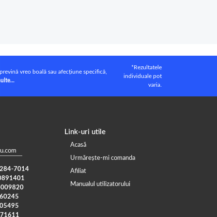
*Rezultatele
prevină vreo boală sau afecțiune specifică,
individuale pot
ulte...
varia.
Link-uri utile
Acasă
u.com
Urmărește-mi comanda
) 284-7014
Afiliat
0891401
Manualul utilizatorului
4009820
960245
005495
371611