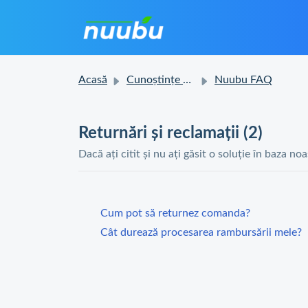
Acasă
Cunoștințe de bază
Nuubu FAQ
Returnări și reclamații (2)
Dacă ați citit și nu ați găsit o soluție în baza no
Cum pot să returnez comanda?
Cât durează procesarea rambursării mele?