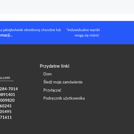
 jakiejkolwiek określonej chorobie lub
*Indywidualne wyniki
rmacji...
mogą się różnić.
Przydatne linki
Dom
u.com
Śledź moje zamówienie
) 284-7014
Przyłączać
0891401
Podręcznik użytkownika
4009820
960245
005495
371611