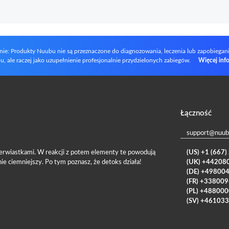
nie: Produkty Nuubu nie są przeznaczone do diagnozowania, leczenia lub zapobiegania
u, ale raczej jako uzupełnienie profesjonalnie przydzielonych zabiegów.
Więcej info
Łączność
support@nuub
erwiastkami. W reakcji z potem elementy te powodują
(US) +1 (667
ie ciemniejszy. Po tym poznasz, że detoks działa!
(UK) +44208
(DE) +49800
(FR) +33800
(PL) +48800
(SV) +46103