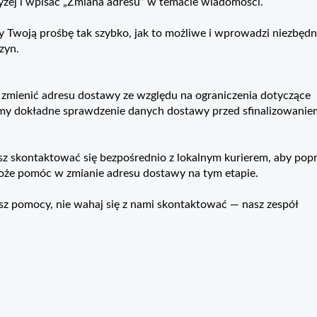
yżej i wpisać „Zmiana adresu” w temacie wiadomości.
zy Twoją prośbę tak szybko, jak to możliwe i wprowadzi niezbęd
zyn.
zmienić adresu dostawy ze względu na ograniczenia dotyczące
amy dokładne sprawdzenie danych dostawy przed sfinalizowanie
z skontaktować się bezpośrednio z lokalnym kurierem, aby popr
oże pomóc w zmianie adresu dostawy na tym etapie.
esz pomocy, nie wahaj się z nami skontaktować — nasz zespół