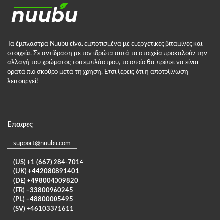
Τα έμπλαστρα Nuubu είναι εμποτισμένα με ευεργετικές βιταμίνες και
στοιχεία. Σε αντίδραση με τον ιδρώτα αυτά τα στοιχεία προκαλούν την
αλλαγή του χρώματος του εμπλάστρου, το οποίο θα πρέπει να είναι
ορατά πιο σκούρο μετά τη χρήση. Έτσι ξέρεις ότι η αποτοξίνωση
λειτουργεί!
Επαφές
support@nuubu.com
(US) +1 (667) 284-7014
(UK) +442080891401
(DE) +498004009820
(FR) +33800960245
(PL) +48800005495
(SV) +46103371611